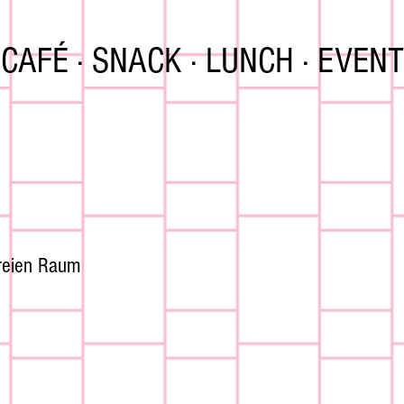
CAFÉ · SNACK · LUNCH · EVENT
e
freien Raum